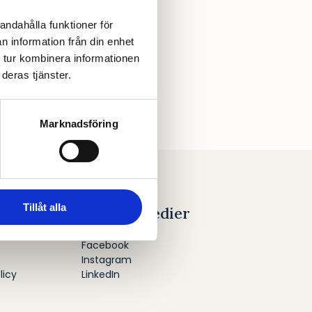
den och vad säger de om den?
andahålla funktioner för
n information från din enhet
 tur kombinera informationen
deras tjänster.
Marknadsföring
Tillåt alla
n
Sociala Medier
Facebook
Instagram
licy
LinkedIn