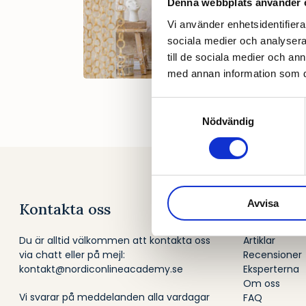
Denna webbplats använder 
Vi använder enhetsidentifierar
sociala medier och analysera 
till de sociala medier och a
Skip
med annan information som du 
to
main
Samtyckesval
content
Nödvändig
Avvisa
Kontakta oss
Om NOA
Du är alltid välkommen att kontakta oss
Artiklar
via chatt eller på mejl:
Recensioner
kontakt@nordiconlineacademy.se
Eksperterna
Om oss
Vi svarar på meddelanden alla vardagar
FAQ