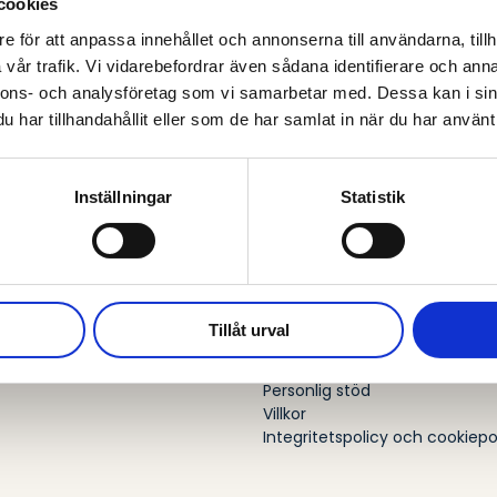
cookies
Inredningsdesignerutbildningen – vilka väljer 
om
Intresset för inredning och…
den?
e för att anpassa innehållet och annonserna till användarna, tillh
vår trafik. Vi vidarebefordrar även sådana identifierare och anna
nnons- och analysföretag som vi samarbetar med. Dessa kan i sin
har tillhandahållit eller som de har samlat in när du har använt 
Inställningar
Statistik
Tillåt urval
Praktisk informatio
Personlig stöd
Villkor
Integritetspolicy och cookiepo