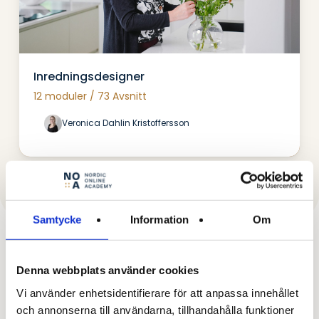
Inredningsdesigner
12 moduler / 73 Avsnitt
Veronica Dahlin Kristoffersson
Samtycke
Information
Om
Vad säger våra studerande om
Denna webbplats använder cookies
Nordic Online Academy?
Vi använder enhetsidentifierare för att anpassa innehållet
och annonserna till användarna, tillhandahålla funktioner