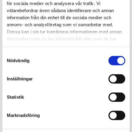
för sociala medier och analysera vår trafik. Vi
vidarebefordrar även sådana identifierare och annan
information från din enhet till de sociala medier och
annons- och analysföretag som vi samarbetar med.
”Utbildningen är mycket välstrukturerad och
Dessa kan i sin tur kombinera informationen med annan
ger en bra, tydlig och sammanfattande
information som du har tillhandahållit eller som de har
genomgång av olika områden inom sexuell
hälsa och intimitet. Jag uppskattade särskilt
samlat in när du har använt deras tjänster.
upplägget där man först lyssnar på
Samtyckesval
föreläsningen och sedan kan fördjupa sig
Nödvändig
Skip
ytterligare genom att läsa materialet.
to
Jag fick också konkreta verktyg kring hur man
main
kan inleda samtal och hålla en bra struktur i
Inställningar
content
rådgivningen, vilket var väldigt värdefullt.
Sammantaget en mycket bra och givande
utbildning, som jag varmt kan
Statistik
rekommendera.”
Eszter, Linköping – Sexologiutbildning
Marknadsföring