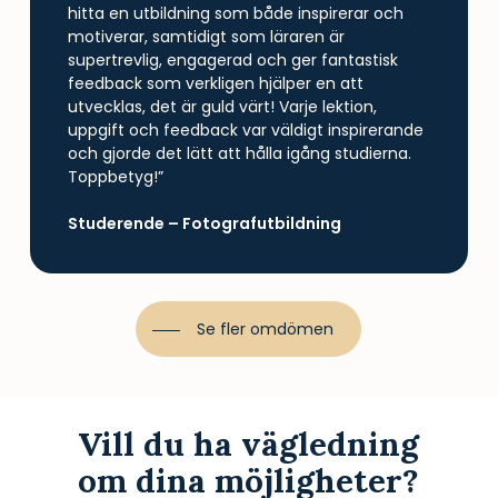
hitta en utbildning som både inspirerar och
motiverar, samtidigt som läraren är
supertrevlig, engagerad och ger fantastisk
feedback som verkligen hjälper en att
utvecklas, det är guld värt! Varje lektion,
uppgift och feedback var väldigt inspirerande
och gjorde det lätt att hålla igång studierna.
Toppbetyg!”
Studerende – Fotografutbildning
Se fler omdömen
Vill du ha vägledning
om dina möjligheter?