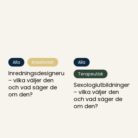
den?
den?
Inredningsdesignerutbildningen
Sexologiutbildningen
–
–
Alla
Kreativitet
Alla
vilka
vilka
väljer
Inredningsdesignerutbildningen
väljer
Terapeutisk
den
den
– vilka väljer den
Sexologiutbildningen
och
och
och vad säger de
– vilka väljer den
vad
vad
om den?
säger
säger
och vad säger de
de
de
om den?
om
om
den?
den?