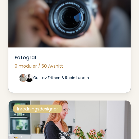
Fotograf
9 moduler / 50 Avsnitt
Gustav Eriksen & Robin Lundin
grundlaeggende-
Inredningsdesigner
programmering/