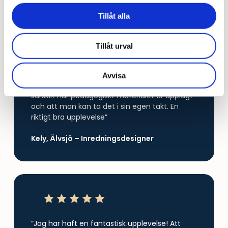
Tillåt alla
Tillåt urval
”Jag tycker att utbildningen har hjälpt mig
mycket och att allt förklaras på ett tydligt och
enkelt sätt. Det gör det lätt att följa med och
Avvisa
verkligen förstå innehållet. Jag uppskattar
särskilt hur pedagogiskt materialet är upplagt
och att man kan ta det i sin egen takt. En
riktigt bra upplevelse”
Kely, Älvsjö – Inredningsdesigner
”Jag har haft en fantastisk upplevelse! Att