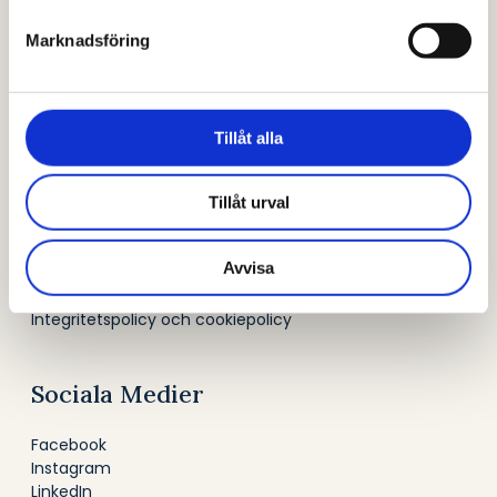
Om NOA
Marknadsföring
Artiklar
Recensioner
Eksperterna
Om oss
Tillåt alla
FAQ
Tillåt urval
Praktisk information
Avvisa
Personlig stöd
Villkor
Integritetspolicy och cookiepolicy
Sociala Medier
Facebook
Instagram
LinkedIn