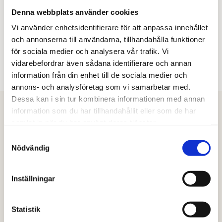
Denna webbplats använder cookies
Vi använder enhetsidentifierare för att anpassa innehållet
och annonserna till användarna, tillhandahålla funktioner
för sociala medier och analysera vår trafik. Vi
vidarebefordrar även sådana identifierare och annan
information från din enhet till de sociala medier och
annons- och analysföretag som vi samarbetar med.
Dessa kan i sin tur kombinera informationen med annan
information som du har tillhandahållit eller som de har
samlat in när du har använt deras tjänster.
Kontakta oss
Samtyckesval
Nödvändig
Du är alltid välkommen att kontakta oss via chatt eller
Skip
på mejl: kontakt@nordiconlineacademy.se
to
main
Inställningar
Vi svarar på meddelanden alla vardagar mellan
kl.
content
09.00–15.00
(helgdagar undantagna).
Statistik